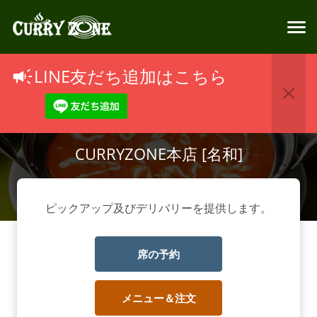
東海市 名和町のインデ
LINE友だち追加はこちら
ィアン Food Delivery
CURRYZONE本店 [名和]
ピックアップ及びデリバリーを提供します。
席の予約
メニュー＆注文